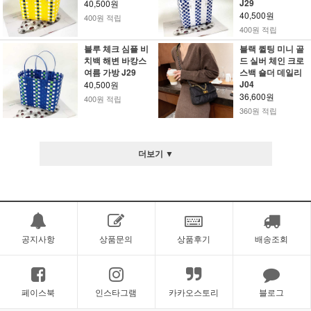
J29
40,500원
40,500원
400원 적립
400원 적립
블루 체크 심플 비
블랙 퀼팅 미니 골
치백 해변 바캉스
드 실버 체인 크로
여름 가방 J29
스백 숄더 데일리
J04
40,500원
36,600원
400원 적립
360원 적립
더보기 ▼
공지사항
상품문의
상품후기
배송조회
페이스북
인스타그램
카카오스토리
블로그