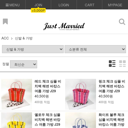
MENU
JOIN
LOGIN
CART
MYPAGE
+5,000P
ACC
신발 & 가방
정렬
레드 체크 심플 비
핑크 체크 심플 비
치백 해변 바캉스
치백 해변 바캉스
여름 가방 J29
여름 가방 J29
40,500원
40,500원
400원 적립
400원 적립
옐로우 체크 심플
화이트 블루 체크
비치백 해변 바캉
심플 비치백 해변
스 여름 가방 J29
바캉스 여름 가방