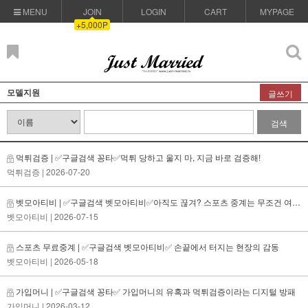
MENU
JOIN
LOGIN
CART
MYPAGE
+5,000P
모델지원
글쓰기
검색
먹튀검증 | ✅구글검색 꽁타✅먹튀 당하고 울지 마, 지금 바로 검증해!
먹튀검증
| 2026-07-20
벳모아티비 | ✅구글검색 벳모아티비✅아직도 끊겨? 스포츠 중계는 무조건 여기지!
벳모아티비
| 2026-07-15
스포츠 무료중계 | ✅구글검색 벳모아티비✅ 손끝에서 터지는 현장의 감동
벳모아티비
| 2026-05-18
가입머니 | ✅구글검색 꽁타✅ 가입머니의 유혹과 먹튀검증이라는 디지털 방패
가입머니
| 2026-03-12