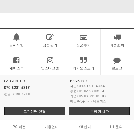
공지사항
상품문의
상품후기
배송조회
페이스북
인스타그램
카카오스토리
블로그
CS CENTER
BANK INFO
국민 084001-04-163896
070-8201-5317
농협 301-0232-8031-51
평일 08:30~17:00
기업 305-085791-01-017
예금주:(주)다다네트웍스
고객센터 연결
문의 게시판
PC 버전
이용안내
고객센터
1:1 문의