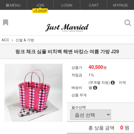
MENU
JOIN
LOGIN
CART
MYPAGE
+5,000P
ACC
신발 & 가방
핑크 체크 심플 비치백 해변 바캉스 여름 가방 J29
40,500
상품가
원
적립금
1%
(무게별 차등)
지역
배송비
별
상품 무게
필수선택
0
원
총 상품 금액