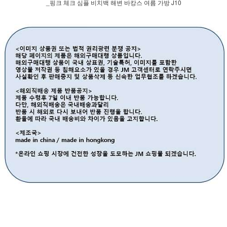
_핑크 체크 심플 비치백 해변 바캉스 여름 가방 J10