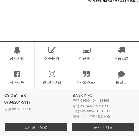
공지사항
상품문의
상품후기
배송조회
페이스북
인스타그램
카카오스토리
블로그
CS CENTER
BANK INFO
국민 084001-04-163896
070-8201-5317
농협 301-0232-8031-51
평일 08:30~17:00
기업 305-085791-01-017
예금주:(주)다다네트웍스
고객센터 연결
문의 게시판