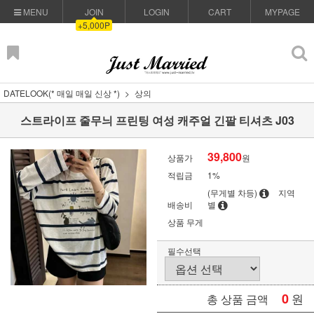
MENU
JOIN
LOGIN
CART
MYPAGE
+5,000P
DATELOOK(* 매일 매일 신상 *)
상의
스트라이프 줄무늬 프린팅 여성 캐주얼 긴팔 티셔츠 J03
39,800
상품가
원
적립금
1%
(무게별 차등)
지역
배송비
별
상품 무게
필수선택
0
원
총 상품 금액