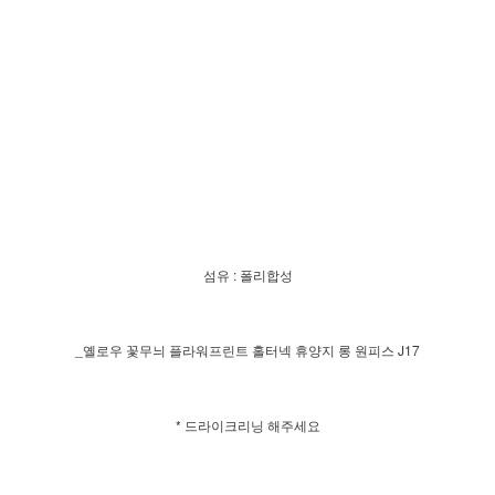
섬유 : 폴리합성
_옐로우 꽃무늬 플라워프린트 홀터넥 휴양지 롱 원피스 J17
* 드라이크리닝 해주세요