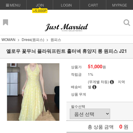
MENU
JOIN
LOGIN
CART
MYPAGE
+5,000P
WOMAN
Dress(원피스)
원피스
옐로우 꽃무늬 플라워프린트 홀터넥 휴양지 롱 원피스 J21
51,000
상품가
원
적립금
1%
(무게별 차등)
지역
배송비
별
상품 무게
필수선택
0
원
총 상품 금액