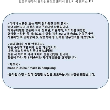
_옐로우 꽃무늬 플라워프린트 홀터넥 휴양지 롱 원피스 J17