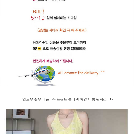
_옐로우 꽃무늬 플라워프린트 홀터넥 휴양지 롱 원피스 J17