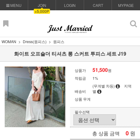
MENU
JOIN
LOGIN
CART
MYPAGE
+5,000P
WOMAN
Dress(원피스)
원피스
화이트 오프숄더 티셔츠 롱 스커트 투피스 세트 J19
51,500
상품가
원
적립금
1%
(무게별 차등)
지역
배송비
별
상품 무게
필수선택
0
원
총 상품 금액