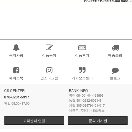
공지사항
상품문의
상품후기
배송조회
페이스북
인스타그램
카카오스토리
블로그
CS CENTER
BANK INFO
국민 084001-04-163896
070-8201-5317
농협 301-0232-8031-51
평일 08:30~17:00
기업 305-085791-01-017
예금주:(주)다다네트웍스
고객센터 연결
문의 게시판