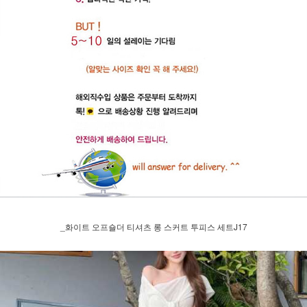
_화이트 오프숄더 티셔츠 롱 스커트 투피스 세트J17