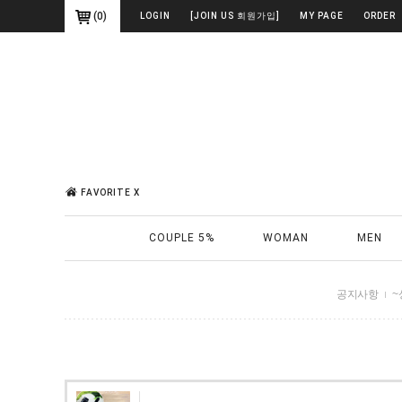
(
0
)
LOGIN
[JOIN US 회원가입]
MY PAGE
ORDER
FAVORITE X
COUPLE 5%
WOMAN
MEN
공지사항
~