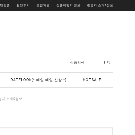
웨딩인증
촬영후기
모델지원
신혼여행지 정보
촬영지 소개&정보
상품검색
DATELOOK(* 매일 매일 신상 *)
HOTSALE
영지 소개&정보