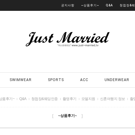
공지사항
~상품후기~
Q&A
청첩장&
SWIMWEAR
SPORTS
ACC
UNDERWEAR
상품후기~
Q&A
청첩장&웨딩인증
촬영후기
모델지원
신혼여행지 정보
촬
[
]
~상품후기~